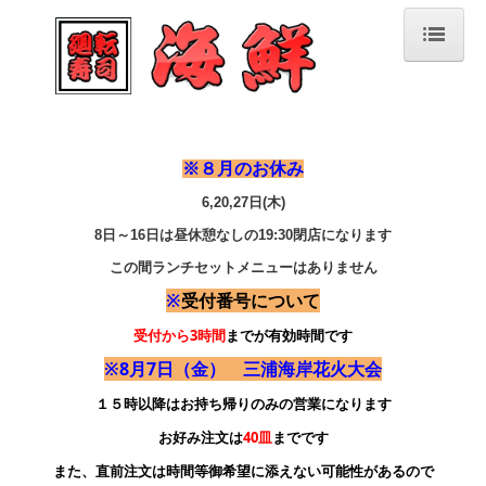
ホーム
こだわり
※８
月のお休み
6,20,27日(木)
店舗案内
8日～16日は昼休憩なしの19:30閉店になります
お品書き
この間ランチセットメニューはありません
※
受付番号について
持ち帰り
受付から3時間
までが有効時間です
※8月7日（金） 三浦海岸花火大会
お持ち帰り写真
１５時以降はお持ち帰りのみの営業になります
お好み注文は
40皿
までです
また、直前注文は時間等御希望に添えない可能性があるので